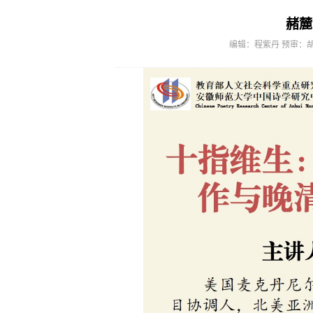
赭麓
编辑：程紫丹
预审：